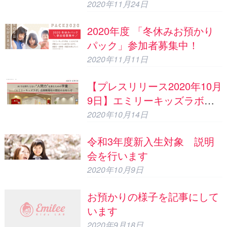
感力”を育むための学童「エ
2020年11月24日
ミリーキッズラボ」目黒駒場
2020年度 「冬休みお預かり
校での体験会/説明会のお知ら
パック」参加者募集中！
せ
2020年11月11日
【プレスリリース2020年10月
9日】エミリーキッズラボ目
黒駒場校の開校のご案内
2020年10月14日
令和3年度新入生対象 説明
会を行います
2020年10月9日
お預かりの様子を記事にして
います
2020年9月18日