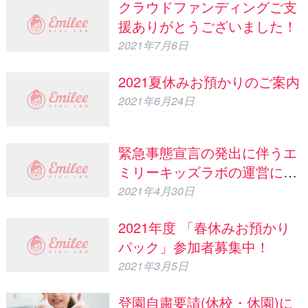
クラウドファンディングご支
援ありがとうございました！
2021年7月6日
2021夏休みお預かりのご案内
2021年6月24日
緊急事態宣言の発出に伴うエ
ミリーキッズラボの運営につ
いて
2021年4月30日
2021年度 「春休みお預かり
パック」参加者募集中！
2021年3月5日
登園自粛要請(休校・休園)に