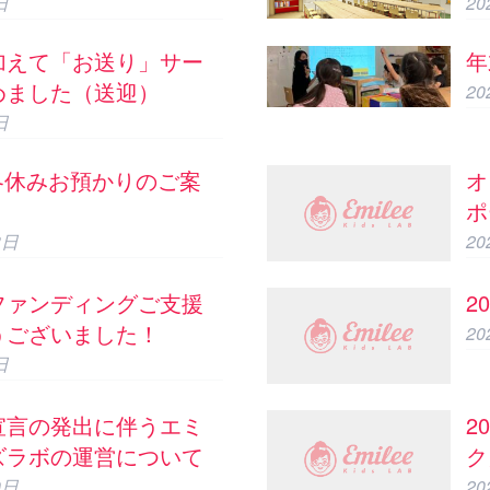
日
2
加えて「お送り」サー
年
めました（送迎）
2
日
22冬休みお預かりのご案
オ
ポ
3日
2
ファンディングご支援
2
うございました！
2
日
宣言の発出に伴うエミ
2
ズラボの運営について
ク
0日
2