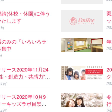
請(休校・休園)に伴う
緊
いたします
ッ
2日
2
習のみの「いろいろラ
年
募集中
2
日
リース2020年11月24
2
性・創造力・共感力”を
ク
の学童「エミリーキッ
24日
2
目黒駒場校での体験会/
リース2020年10月9
令
お知らせ
リーキッズラボ目黒駒
行
校のご案内
14日
2