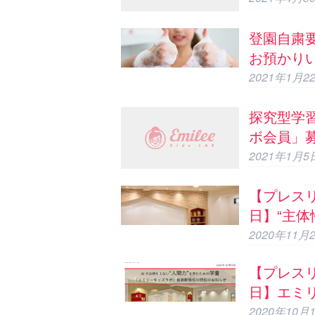
登園自粛要
お預かり
2021年1月2
探究型学
ボ会員」
2021年1月5
【プレスリ
日】“主体
育むため
2020年11月
ズラボ」
【プレスリ
説明会の
日】エミ
場校の開
2020年10月