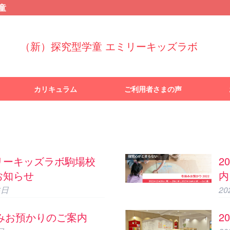
童
（新）探究型学童 エミリーキッズラボ
カリキュラム
ご利用者さまの声
リーキッズラボ駒場校
2
お知らせ
内
6日
2
休みお預かりのご案内
2