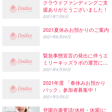
クラウドファンディングご支
援ありがとうございました！
2021年7月6日
2021夏休みお預かりのご案内
2021年6月24日
緊急事態宣言の発出に伴うエ
ミリーキッズラボの運営につ
いて
2021年4月30日
2021年度 「春休みお預かり
パック」参加者募集中！
2021年3月5日
登園自粛要請(休校・休園)に