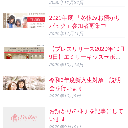
感力”を育むための学童「エ
2020年11月24日
ミリーキッズラボ」目黒駒場
2020年度 「冬休みお預かり
校での体験会/説明会のお知ら
パック」参加者募集中！
せ
2020年11月11日
【プレスリリース2020年10月
9日】エミリーキッズラボ目
黒駒場校の開校のご案内
2020年10月14日
令和3年度新入生対象 説明
会を行います
2020年10月9日
お預かりの様子を記事にして
います
2020年9月18日