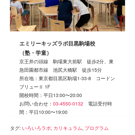
エミリーキッズラボ目黒駒場校
（塾・学童）
京王井の頭線 駒場東大前駅 徒歩2分、東
急田園都市線 池尻大橋駅 徒歩15分
所在地：東京都目黒区駒場1-33-8 コードン
ブリューⅡ 1F
開校時間：平日13:00〜20:00
お問い合わせ：
03-4550-0132
電話受付時
間：平日10:00〜19:00
タグ:
いろいろラボ
,
カリキュラム
,
プログラム