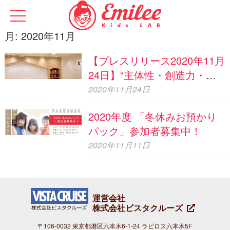
月:
2020年11月
【プレスリリース2020年11月
24日】“主体性・創造力・共
感力”を育むための学童「エ
2020年11月24日
ミリーキッズラボ」目黒駒場
2020年度 「冬休みお預かり
校での体験会/説明会のお知ら
パック」参加者募集中！
せ
2020年11月11日
運営会社
株式会社ビスタクルーズ
〒106-0032 東京都港区六本木6-1-24 ラピロス六本木5F