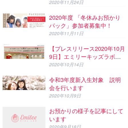
感力”を育むための学童「エ
2020年11月24日
ミリーキッズラボ」目黒駒場
2020年度 「冬休みお預かり
校での体験会/説明会のお知ら
パック」参加者募集中！
せ
2020年11月11日
【プレスリリース2020年10月
9日】エミリーキッズラボ目
黒駒場校の開校のご案内
2020年10月14日
令和3年度新入生対象 説明
会を行います
2020年10月9日
お預かりの様子を記事にして
います
2020年9月18日