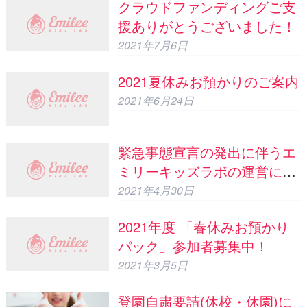
クラウドファンディングご支
援ありがとうございました！
2021年7月6日
2021夏休みお預かりのご案内
2021年6月24日
緊急事態宣言の発出に伴うエ
ミリーキッズラボの運営につ
いて
2021年4月30日
2021年度 「春休みお預かり
パック」参加者募集中！
2021年3月5日
登園自粛要請(休校・休園)に