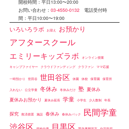
開校時間：平日13:00〜20:00
お問い合わせ：
03-4550-0132
電話受付時
間：平日10:00〜19:00
お預かり
いろいろラボ
お迎え
アフタースクール
エミリーキッズラボ
オンライン授業
キャンプファイヤー
クラウドファンディング
クラファン
ママ応援
世田谷区
一時預かり
世田谷
休園
休校
保育園
保育所
冬休み
塾
夏休み
入れない
公立学童
冬休みだけ
学童
夏休みお預かり
夏休み延長
小学生
少人数制
年長
民間学童
探究
春休み
救済措置
施設
春休みパック
渋谷区
目黒区
登校自粛
緊急事態宣言
自宅学習